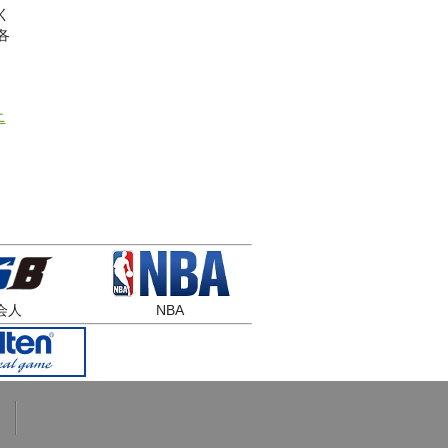
く
各
ニ
会人
NBA