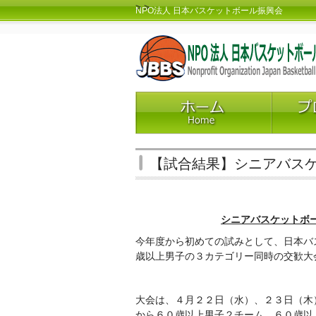
>
>
NPO法人 日本バスケットボール振興会
【試合結果】シニアバスケットボ
シニアバスケットボール交
今年度から初めての試みとして、日本バ
歳以上男子の３カテゴリー同時の交歓大
大会は、４月２２日（水）、２３日（木
から６０歳以上男子２チーム、６０歳以