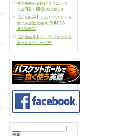
中学生初心者向けクリニック
（世田谷）開催のお知らせ
【試合結果】シニアバスケット
ボール交歓大会 in SUMIDA
HIGASHIN
【試合結果】シニアバスケット
ボール女子リーグ戦
検
索: