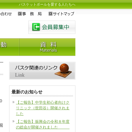
バスケットボールを愛する人たちへ
最新のお知らせ
０
【ご報告】中学生初心者向けク
リニック（世田谷）開催されま
した
【ご報告】振興会の令和８年度
国
の総会が開催されました
。