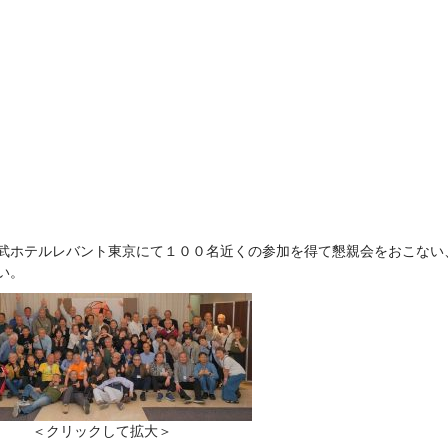
武ホテルレバント東京にて１００名近くの参加を得て懇親会をおこない
い。
＜クリックして拡大＞